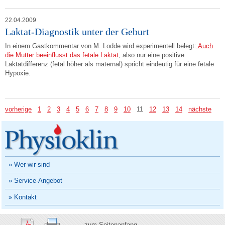
22.04.2009
Laktat-Diagnostik unter der Geburt
In einem Gastkommentar von M. Lodde wird experimentell belegt:
Auch
die Mutter beeinflusst das fetale Laktat
, also nur eine positive
Laktatdifferenz (fetal höher als maternal) spricht eindeutig für eine fetale
Hypoxie.
vorherige
1
2
3
4
5
6
7
8
9
10
11
12
13
14
nächste
» Wer wir sind
» Service-Angebot
» Kontakt
zum Seitenanfang