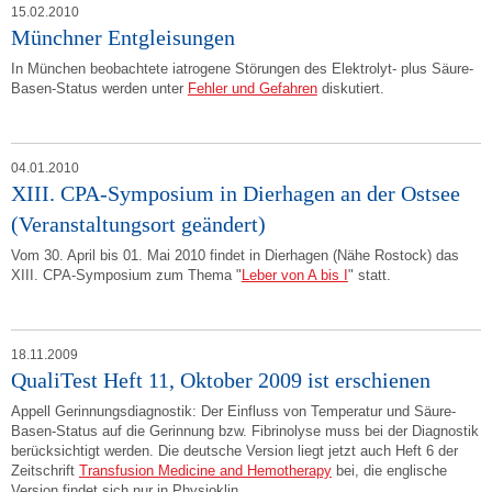
15.02.2010
Münchner Entgleisungen
In München beobachtete iatrogene Störungen des Elektrolyt- plus Säure-
Basen-Status werden unter
Fehler und Gefahren
diskutiert.
04.01.2010
XIII. CPA-Symposium in Dierhagen an der Ostsee
(Veranstaltungsort geändert)
Vom 30. April bis 01. Mai 2010 findet in Dierhagen (Nähe Rostock) das
XIII. CPA-Symposium zum Thema "
Leber von A bis I
" statt.
18.11.2009
QualiTest Heft 11, Oktober 2009 ist erschienen
Appell Gerinnungsdiagnostik: Der Einfluss von Temperatur und Säure-
Basen-Status auf die Gerinnung bzw. Fibrinolyse muss bei der Diagnostik
berücksichtigt werden. Die deutsche Version liegt jetzt auch Heft 6 der
Zeitschrift
Transfusion Medicine and Hemotherapy
bei, die englische
Version findet sich nur in Physioklin.