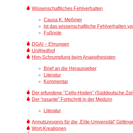
Wissenschaftliches Fehlverhalten
Causa K. Meßmer
Ist das wissenschaftliche Fehlverhalten v
Fußnote
DGAI − Ehrungen
Unifriedhof
Hirn-Schrumpfung beim Anaesthesisten
Brief an die Herausgeber
Literatur
Kommentar
Der erfundene "Cello-Hoden" (Süddeutsche Zei
Der “rasante” Fortschritt in der Medizin
Literatur
Armutszeugnis für die „Elite-Universität“ Götting
Wort-Kreationen