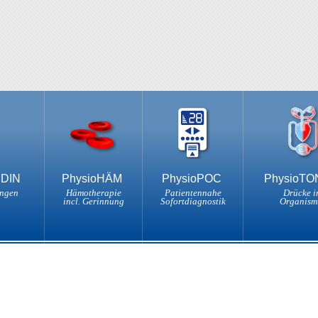
NDIN
PhysioHÄM
PhysioPOC
PhysioT
ungen
Hämotherapie
Patientennahe
Drücke i
incl. Gerinnung
Sofortdiagnostik
Organism