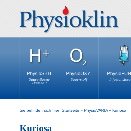
PhysioSBH
PhysioOXY
PhysioFU
Säure-Basen-
Sauerstoff
Infusionslös
Haushalt
Sie befinden sich hier:
Startseite
»
PhysioVARIA
»
Kuriosa
Kuriosa