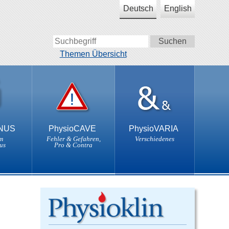
Deutsch
English
Themen Übersicht
ONUS
PhysioCAVE
PhysioVARIA
m
Fehler & Gefahren,
Verschiedenes
us
Pro & Contra