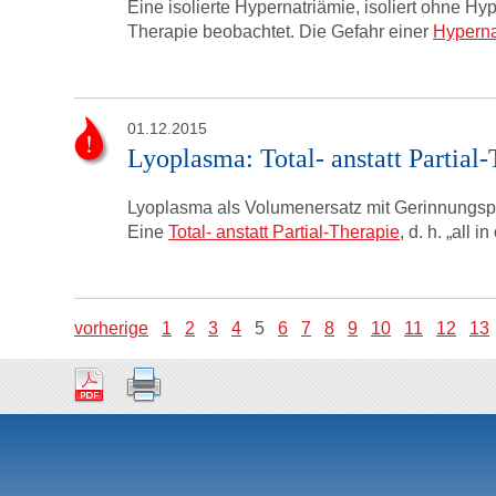
Eine isolierte Hypernatriämie, isoliert ohne Hyp
Therapie beobachtet. Die Gefahr einer
Hyperna
01.12.2015
Lyoplasma: Total- anstatt Partial
Lyoplasma als Volumenersatz mit Gerinnungspot
Eine
Total- anstatt Partial-Therapie
, d. h. „all
vorherige
1
2
3
4
5
6
7
8
9
10
11
12
13