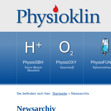
PhysioSBH
PhysioOXY
PhysioFU
Säure-Basen-
Sauerstoff
Infusionslös
Haushalt
Sie befinden sich hier:
Startseite
»
Newsarchiv
Newsarchiv