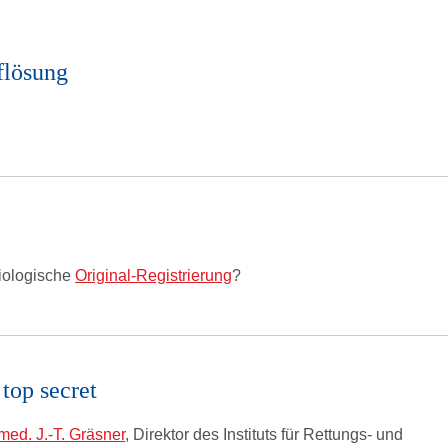
flösung
iologische
Original-Registrierung
?
top secret
 med. J.-T. Gräsner
, Direktor des Instituts für Rettungs- und