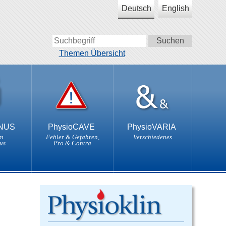
Deutsch
English
Themen Übersicht
ONUS
PhysioCAVE
PhysioVARIA
m
Fehler & Gefahren,
Verschiedenes
us
Pro & Contra