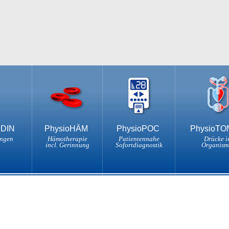
NDIN
PhysioHÄM
PhysioPOC
PhysioT
ungen
Hämotherapie
Patientennahe
Drücke i
incl. Gerinnung
Sofortdiagnostik
Organism