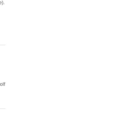
e).
olf