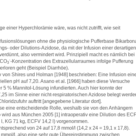
e einer Hyperchlorämie wäre, was nicht zutrifft, wie seit
Infusionslösungen ohne die physiologische Pufferbase Bikarbon
- oder Dilutions-Azidose, da mit der Infusion einer derartigen
rdünnt, also vermindert wird. Prinzipiell macht es nämlich bei
-
 HCO
-Konzentration des Extrazellularraumes infolge Pufferung
3
erloren geht (Beispiel Diarrhöe).
iv von Shires und Holman [1948] beschrieben: Eine Infusion ein
ellen pH auf 7,20. Asano et al. [1966] haben diese Versuche
er 5 % Mannitol-Lösung infundierten. Auch hier konnte der
,25 im Sinne einer nicht-respiratorischen Azidose belegt werde
ridzufuhr auftritt [angegebene Literatur dort].
ose eine entscheidende Rolle, weshalb sie von den Anhängern
o wird aus München 2005 [1] intraoperativ eine Dilution des EC
,8 l, KG 71 kg, ECFV 14,2 l) vorgenommen.
tsprechend von 24 auf 17,8 mmol/l (14,2 x 24 = 19,1 x 17,8).
1 mmol/l, also eine sehr gute Übereinstimmung zwischen