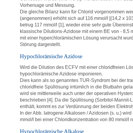
3
Vorhersage und Messung.
Die gleiche Bilanz kann für Chlorid vorgenommen we
(angenommen) erhöht sich auf 116 mmol/l [(14,2 x 103
betrug 117 mmol/l [1], wieder eine sehr gute Überei
klassische Dilutions-Azidose mit einem BE von - 8,5 m
mit einer hyperchlorämischen Lösung verursacht wurde.
Störung dargestellt.
Hypochlorämische Azidose
Wird die Dilution des ECFV mit einer chloridfreien 
hypochlorämische Azidose imponieren.
Dies kann als so genanntes TUR-Syndrom bei der tran
chloridfreie Spüllösung irrtümlich in die Blutbahn g
wird sie mittlerweile auch unter der operativen Hyste
beschrieben [4]. Da die Spüllösung (Sorbitol-Mannit
enthält, kommt es zur Verdünnung der beiden Elektro
In der Abb. Iatrogene Alkalosen / Azidosen (s. u.) wird
mmol/l bei einer Chloridkonzentration von 80 mmol/l 
Hypochlorämische Alkalose