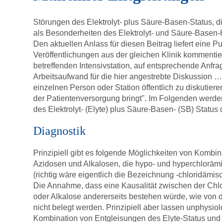
Störungen des Elektrolyt- plus Säure-Basen-Status, di
als Besonderheiten des Elektrolyt- und Säure-Basen-
Den aktuellen Anlass für diesen Beitrag liefert eine 
Veröffentlichungen aus der gleichen Klinik kommentier
betreffenden Intensivstation, auf entsprechende Anfra
Arbeitsaufwand für die hier angestrebte Diskussion
einzelnen Person oder Station öffentlich zu diskutier
der Patientenversorgung bringt". Im Folgenden werd
des Elektrolyt- (Elyte) plus Säure-Basen- (SB) Status d
Diagnostik
Prinzipiell gibt es folgende Möglichkeiten von Kombi
Azidosen und Alkalosen, die hypo- und hyperchlorämi
(richtig wäre eigentlich die Bezeichnung -chloridämisc
Die Annahme, dass eine Kausalität zwischen der Chlor
oder Alkalose andererseits bestehen würde, wie von 
nicht belegt werden. Prinzipiell aber lassen unphysi
Kombination von Entgleisungen des Elyte-Status und 