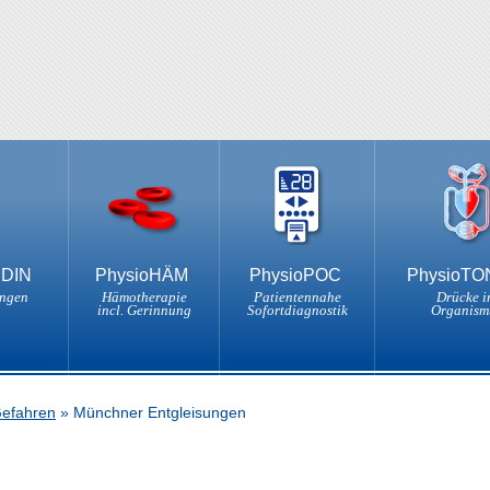
NDIN
PhysioHÄM
PhysioPOC
PhysioT
ungen
Hämotherapie
Patientennahe
Drücke i
incl. Gerinnung
Sofortdiagnostik
Organism
Gefahren
»
Münchner Entgleisungen