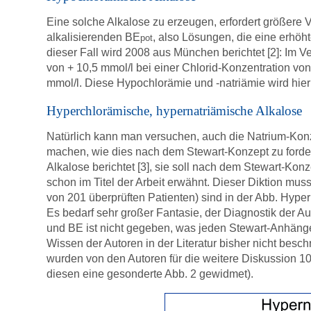
Eine solche Alkalose zu erzeugen, erfordert größer
alkalisierenden BE
, also Lösungen, die eine erhöh
pot
dieser Fall wird 2008 aus München berichtet [2]: Im Ve
von + 10,5 mmol/l bei einer Chlorid-Konzentration von
mmol/l. Diese Hypochlorämie und -natriämie wird hier 
Hyperchlorämische, hypernatriämische Alkalose
Natürlich kann man versuchen, auch die Natrium-Konze
machen, wie dies nach dem Stewart-Konzept zu forde
Alkalose berichtet [3], sie soll nach dem Stewart-Ko
schon im Titel der Arbeit erwähnt. Dieser Diktion mu
von 201 überprüften Patienten) sind in der Abb. Hyper
Es bedarf sehr großer Fantasie, der Diagnostik der A
und BE ist nicht gegeben, was jeden Stewart-Anhänge
Wissen der Autoren in der Literatur bisher nicht bes
wurden von den Autoren für die weitere Diskussion 10 
diesen eine gesonderte Abb. 2 gewidmet).