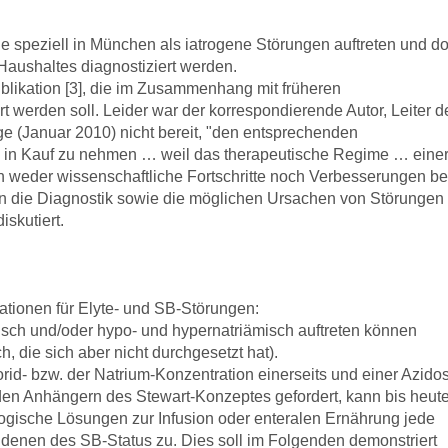
e speziell in München als iatrogene Störungen auftreten und do
Haushaltes diagnostiziert werden.
Publikation [3], die im Zusammenhang mit früheren
t werden soll. Leider war der korrespondierende Autor, Leiter d
ge (Januar 2010) nicht bereit, "den entsprechenden
 … in Kauf zu nehmen … weil das therapeutische Regime … eine
en weder wissenschaftliche Fortschritte noch Verbesserungen be
en die Diagnostik sowie die möglichen Ursachen von Störungen
iskutiert.
nationen für Elyte- und SB-Störungen:
sch und/oder hypo- und hypernatriämisch auftreten können
h, die sich aber nicht durchgesetzt hat).
id- bzw. der Natrium-Konzentration einerseits und einer Azido
den Anhängern des Stewart-Konzeptes gefordert, kann bis heut
ologische Lösungen zur Infusion oder enteralen Ernährung jede
denen des SB-Status zu. Dies soll im Folgenden demonstriert