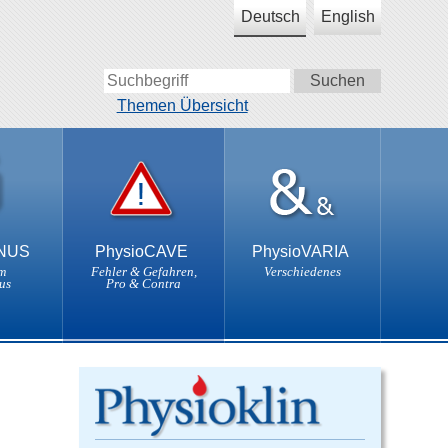
Deutsch
English
Themen Übersicht
ONUS
PhysioCAVE
PhysioVARIA
m
Fehler & Gefahren,
Verschiedenes
us
Pro & Contra