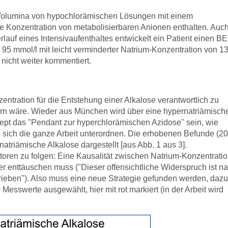
e Volumina von hypochlorämischen Lösungen mit einem
te Konzentration von metabolisierbaren Anionen enthalten. Auc
rlauf eines Intensivaufenthaltes entwickelt ein Patient einen BE
 95 mmol/l mit leicht verminderter Natrium-Konzentration von 1
nicht weiter kommentiert.
ntration für die Entstehung einer Alkalose verantwortlich zu
rn wäre. Wieder aus München wird über eine hypernatriämisch
nzept das "Pendant zur hyperchlorämischen Azidose" sein, wie
ss sich die ganze Arbeit unterordnen. Die erhobenen Befunde (20
natriämische Alkalose dargestellt [aus Abb. 1 aus 3].
utoren zu folgen: Eine Kausalität zwischen Natrium-Konzentrati
r enttäuschen muss ("Dieser offensichtliche Widerspruch ist n
chrieben"). Also muss eine neue Strategie gefunden werden, dazu
Messwerte ausgewählt, hier mit rot markiert (in der Arbeit wird