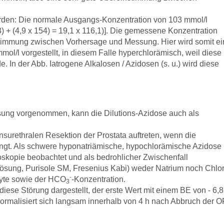
rden: Die normale Ausgangs-Konzentration von 103 mmol/l
) + (4,9 x 154) = 19,1 x 116,1)]. Die gemessene Konzentration
nstimmung zwischen Vorhersage und Messung. Hier wird somit e
mol/l vorgestellt, in diesem Falle hyperchlorämisch, weil diese
 In der Abb. Iatrogene Alkalosen / Azidosen (s. u.) wird diese
Lösung vorgenommen, kann die Dilutions-Azidose auch als
surethralen Resektion der Prostata auftreten, wenn die
elangt. Als schwere hyponatriämische, hypochlorämische Azidose
roskopie beobachtet und als bedrohlicher Zwischenfall
-Lösung, Purisole SM, Fresenius Kabi) weder Natrium noch Chlor
-
lyte sowie der HCO
-Konzentration.
3
 diese Störung dargestellt, der erste Wert mit einem BE von - 6,8
normalisiert sich langsam innerhalb von 4 h nach Abbruch der O