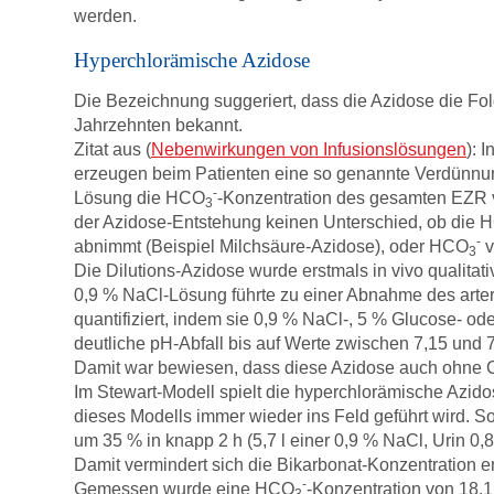
werden.
Hyperchlorämische Azidose
Die Bezeichnung suggeriert, dass die Azidose die Folg
Jahrzehnten bekannt.
Zitat aus (
Nebenwirkungen von Infusionslösungen
): 
erzeugen beim Patienten eine so genannte Verdünnungs
-
Lösung die HCO
-Konzentration des gesamten EZR ve
3
der Azidose-Entstehung keinen Unterschied, ob die
-
abnimmt (Beispiel Milchsäure-Azidose), oder HCO
v
3
Die Dilutions-Azidose wurde erstmals in vivo qualitat
0,9 % NaCl-Lösung führte zu einer Abnahme des arteri
quantifiziert, indem sie 0,9 % NaCl-, 5 % Glucose- od
deutliche pH-Abfall bis auf Werte zwischen 7,15 und 7
Damit war bewiesen, dass diese Azidose auch ohne Chlo
Im Stewart-Modell spielt die hyperchlorämische Azid
dieses Modells immer wieder ins Feld geführt wird. S
um 35 % in knapp 2 h (5,7 l einer 0,9 % NaCl, Urin 0
Damit vermindert sich die Bikarbonat-Konzentration en
-
Gemessen wurde eine HCO
-Konzentration von 18,