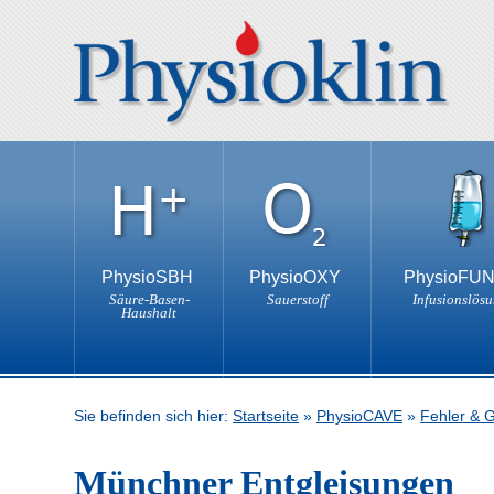
PhysioSBH
PhysioOXY
PhysioFU
Säure-Basen-
Sauerstoff
Infusionslös
Haushalt
Sie befinden sich hier:
Startseite
»
PhysioCAVE
»
Fehler & 
Münchner Entgleisungen