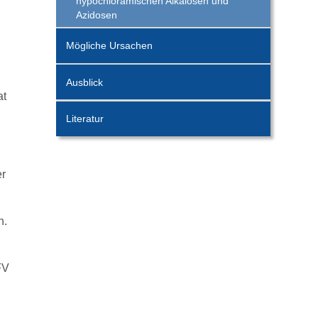
hypochlorämischen Alkalosen und
Azidosen
Mögliche Ursachen
Ausblick
at
Literatur
er
n.
FV