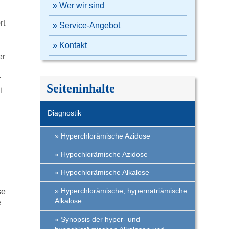
» Wer wir sind
rt
» Service-Angebot
» Kontakt
er
r
Seiteninhalte
i
Diagnostik
Hyperchlorämische Azidose
Hypochlorämische Azidose
Hypochlorämische Alkalose
Hyperchlorämische, hypernatriämische
se
Alkalose
e
Synopsis der hyper- und