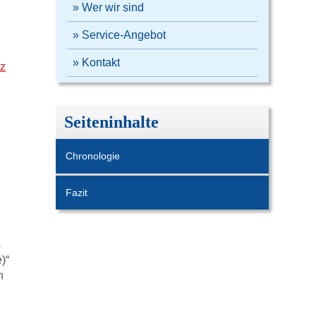
» Wer wir sind
» Service-Angebot
» Kontakt
tz
Seiteninhalte
Chronologie
Fazit
s
)“
n