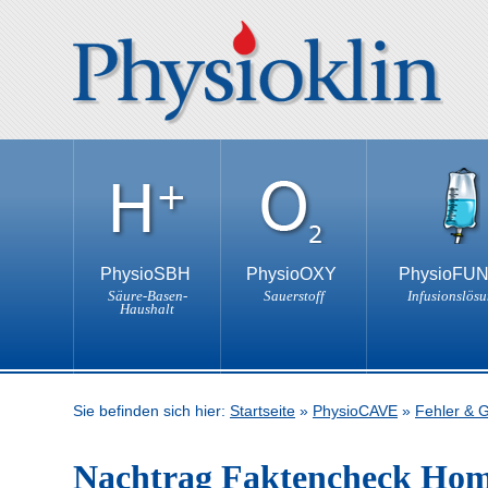
PhysioSBH
PhysioOXY
PhysioFU
Säure-Basen-
Sauerstoff
Infusionslös
Haushalt
Sie befinden sich hier:
Startseite
»
PhysioCAVE
»
Fehler & 
Nachtrag Faktencheck Hom