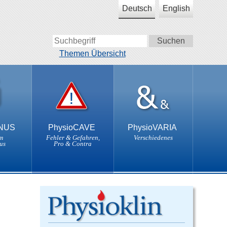
Deutsch
English
Themen Übersicht
ONUS
PhysioCAVE
PhysioVARIA
m
Fehler & Gefahren,
Verschiedenes
us
Pro & Contra