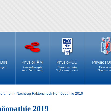
NDIN
PhysioHÄM
PhysioPOC
PhysioT
ungen
Hämotherapie
Patientennahe
Drücke i
incl. Gerinnung
Sofortdiagnostik
Organism
Gefahren
»
Nachtrag Faktencheck Homöopathie 2019
öopathie 2019