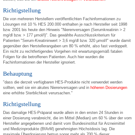
Richtigstellung
Die von mehreren Herstellern veröffentlichten Fachinformationen zu
Lösungen mit 10 % HES 200.000 enthalten je nach Hersteller seit 1998
bzw. 2001 bis heute den Hinweis "Nierenversagen (Serumkreatinin > 2
mg/dl bzw. > 177 µmol/l)". Das gewählte Ausschlusskriterium für
Patienten "Serum-Kreatininwert > 3,6 mg/dl bzw. 320 µmol/l" wurde damit
gegenüber den Herstellerangaben um 80 % erhöht, also fast verdoppelt.
Ein nicht zu rechtfertigendes Vorgehen mit erwartungsgemäß fatalen
Folgen für die betroffenen Patienten. Auch hier wurden die
Fachinformationen der Hersteller ignoriert.
Behauptung
"dass die derzeit verfügbaren HES-Produkte nicht verwendet werden
sollten, weil sie ein akutes Nierenversagen und in
höheren Dosierungen
eine erhöhte Sterblichkeit verursachen."
Richtigstellung
Das damalige HES-Präparat wurde allein in den ersten 24 Stunden in
einer Dosierung verabreicht, die im Mittel (Median) um 60 % über der vom
Hersteller angegebenen und damit vom Bundesinstitut für Arzneimittel
und Medizinprodukte (BfArM) genehmigten Höchstdosis lag. Die
maximale Überdosierung betrug sogar mehr als 700 % dieser