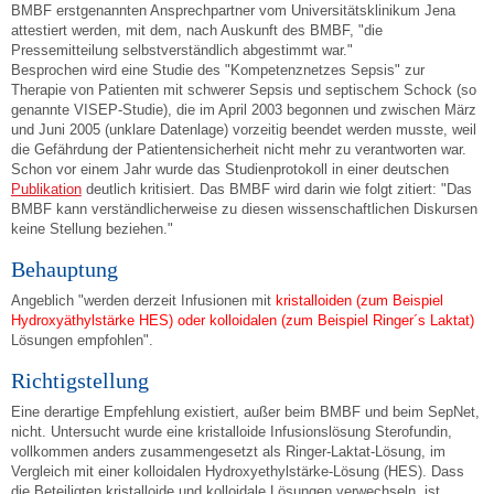
BMBF erstgenannten Ansprechpartner vom Universitätsklinikum Jena
attestiert werden, mit dem, nach Auskunft des BMBF, "die
Pressemitteilung selbstverständlich abgestimmt war."
Besprochen wird eine Studie des "Kompetenznetzes Sepsis" zur
Therapie von Patienten mit schwerer Sepsis und septischem Schock (so
genannte VISEP-Studie), die im April 2003 begonnen und zwischen März
und Juni 2005 (unklare Datenlage) vorzeitig beendet werden musste, weil
die Gefährdung der Patientensicherheit nicht mehr zu verantworten war.
Schon vor einem Jahr wurde das Studienprotokoll in einer deutschen
Publikation
deutlich kritisiert. Das BMBF wird darin wie folgt zitiert: "Das
BMBF kann verständlicherweise zu diesen wissenschaftlichen Diskursen
keine Stellung beziehen."
Behauptung
Angeblich "werden derzeit Infusionen mit
kristalloiden (zum Beispiel
Hydroxyäthylstärke HES) oder kolloidalen (zum Beispiel Ringer´s Laktat)
Lösungen empfohlen".
Richtigstellung
Eine derartige Empfehlung existiert, außer beim BMBF und beim SepNet,
nicht. Untersucht wurde eine kristalloide Infusionslösung Sterofundin,
vollkommen anders zusammengesetzt als Ringer-Laktat-Lösung, im
Vergleich mit einer kolloidalen Hydroxyethylstärke-Lösung (HES). Dass
die Beteiligten kristalloide und kolloidale Lösungen verwechseln, ist