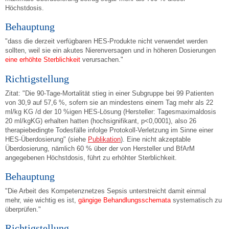
Höchstdosis.
Behauptung
"dass die derzeit verfügbaren HES-Produkte nicht verwendet werden
sollten, weil sie ein akutes Nierenversagen und in höheren Dosierungen
eine erhöhte Sterblichkeit
verursachen."
Richtigstellung
Zitat: "Die 90-Tage-Mortalität stieg in einer Subgruppe bei 99 Patienten
von 30,9 auf 57,6 %, sofern sie an mindestens einem Tag mehr als 22
ml/kg KG /d der 10 %igen HES-Lösung (Hersteller: Tagesmaximaldosis
20 ml/kgKG) erhalten hatten (hochsignifikant, p<0,0001), also 26
therapiebedingte Todesfälle infolge Protokoll-Verletzung im Sinne einer
HES-Überdosierung" (siehe
Publikation
). Eine nicht akzeptable
Überdosierung, nämlich 60 % über der von Hersteller und BfArM
angegebenen Höchstdosis, führt zu erhöhter Sterblichkeit.
Behauptung
"Die Arbeit des Kompetenznetzes Sepsis unterstreicht damit einmal
mehr, wie wichtig es ist,
gängige Behandlungsschemata
systematisch zu
überprüfen."
Richtigstellung