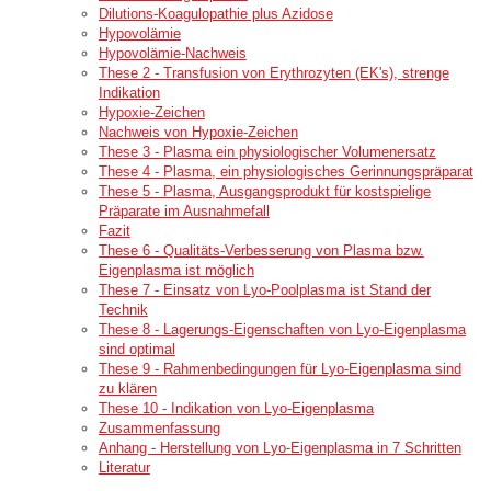
Dilutions-Koagulopathie plus Azidose
Hypovolämie
Hypovolämie-Nachweis
These 2 - Transfusion von Erythrozyten (EK's), strenge
Indikation
Hypoxie-Zeichen
Nachweis von Hypoxie-Zeichen
These 3 - Plasma ein physiologischer Volumenersatz
These 4 - Plasma, ein physiologisches Gerinnungspräparat
These 5 - Plasma, Ausgangsprodukt für kostspielige
Präparate im Ausnahmefall
Fazit
These 6 - Qualitäts-Verbesserung von Plasma bzw.
Eigenplasma ist möglich
These 7 - Einsatz von Lyo-Poolplasma ist Stand der
Technik
These 8 - Lagerungs-Eigenschaften von Lyo-Eigenplasma
sind optimal
These 9 - Rahmenbedingungen für Lyo-Eigenplasma sind
zu klären
These 10 - Indikation von Lyo-Eigenplasma
Zusammenfassung
Anhang - Herstellung von Lyo-Eigenplasma in 7 Schritten
Literatur