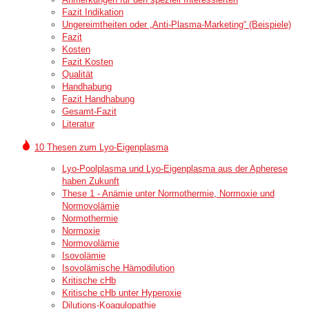
Fazit Indikation
Ungereimtheiten oder „Anti-Plasma-Marketing“ (Beispiele)
Fazit
Kosten
Fazit Kosten
Qualität
Handhabung
Fazit Handhabung
Gesamt-Fazit
Literatur
10 Thesen zum Lyo-Eigenplasma
Lyo-Poolplasma und Lyo-Eigenplasma aus der Apherese
haben Zukunft
These 1 - Anämie unter Normothermie, Normoxie und
Normovolämie
Normothermie
Normoxie
Normovolämie
Isovolämie
Isovolämische Hämodilution
Kritische cHb
Kritische cHb unter Hyperoxie
Dilutions-Koagulopathie