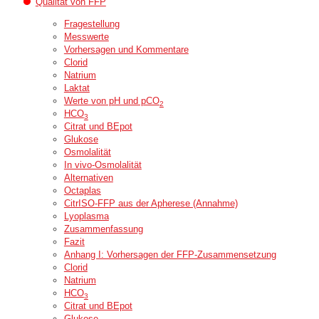
Qualität von FFP
Fragestellung
Messwerte
Vorhersagen und Kommentare
Clorid
Natrium
Laktat
Werte von pH und pCO
2
HCO
3
Citrat und BEpot
Glukose
Osmolalität
In vivo-Osmolalität
Alternativen
Octaplas
CitrISO-FFP aus der Apherese (Annahme)
Lyoplasma
Zusammenfassung
Fazit
Anhang I: Vorhersagen der FFP-Zusammensetzung
Clorid
Natrium
HCO
3
Citrat und BEpot
Glukose