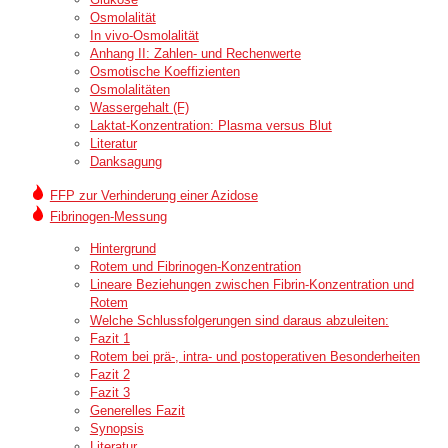
Osmolalität
In vivo-Osmolalität
Anhang II: Zahlen- und Rechenwerte
Osmotische Koeffizienten
Osmolalitäten
Wassergehalt (F)
Laktat-Konzentration: Plasma versus Blut
Literatur
Danksagung
FFP zur Verhinderung einer Azidose
Fibrinogen-Messung
Hintergrund
Rotem und Fibrinogen-Konzentration
Lineare Beziehungen zwischen Fibrin-Konzentration und
Rotem
Welche Schlussfolgerungen sind daraus abzuleiten:
Fazit 1
Rotem bei prä-, intra- und postoperativen Besonderheiten
Fazit 2
Fazit 3
Generelles Fazit
Synopsis
Literatur