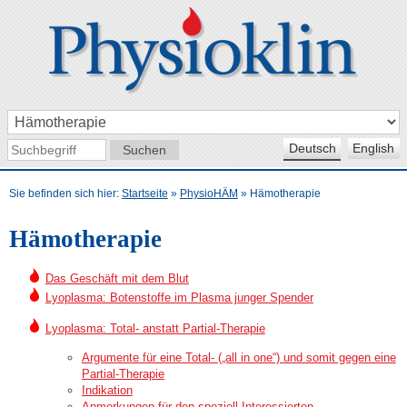
Deutsch
English
Sie befinden sich hier:
Startseite
»
PhysioHÄM
»
Hämotherapie
Hämotherapie
Das Geschäft mit dem Blut
Lyoplasma: Botenstoffe im Plasma junger Spender
Lyoplasma: Total- anstatt Partial-Therapie
Argumente für eine Total- („all in one“) und somit gegen eine
Partial-Therapie
Indikation
Anmerkungen für den speziell Interessierten