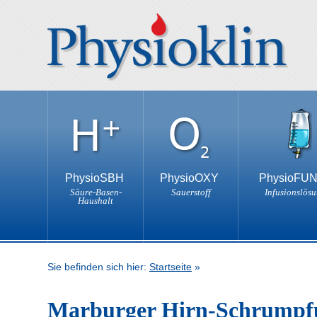
PhysioSBH
PhysioOXY
PhysioFU
Säure-Basen-
Sauerstoff
Infusionslös
Haushalt
Sie befinden sich hier:
Startseite
»
Marburger Hirn-Schrumpf