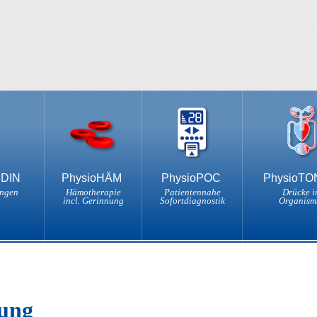
NDIN
PhysioHÄM
PhysioPOC
PhysioT
ungen
Hämotherapie
Patientennahe
Drücke i
incl. Gerinnung
Sofortdiagnostik
Organism
ung