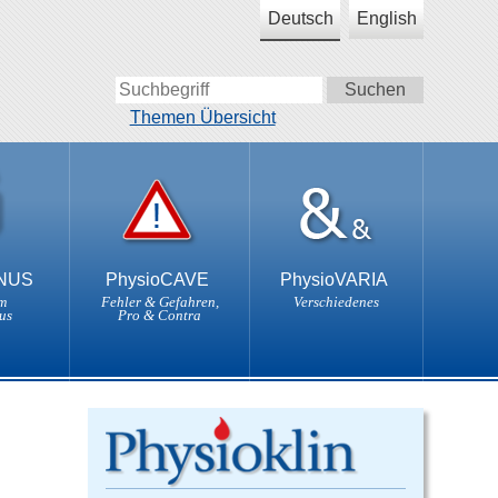
Deutsch
English
Themen Übersicht
ONUS
PhysioCAVE
PhysioVARIA
m
Fehler & Gefahren,
Verschiedenes
us
Pro & Contra