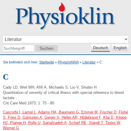
Deutsch
English
Sie befinden sich hier:
Startseite
»
PhysioVARIA
»
Literatur
»
C
C
Cady LD, Weil MH, Afifi A, Michaels S, Liu V, Shubin H
Quantitation of severity of critical illness with special reference to blood
lactate
Crit Care Med 1973; 1: 75 - 80
Cascorbi I, Lampl L, Adams HA, Baumann G, Emmel M, Fischer D, Flohé
S, Fries D, Gänsslen A, Geiger S, Heller AR, Hildebrand F, Klar E, Klippe
HJ, Prange H, Rolle U, Sarrafzadeh A, Scharf RE, Standl T, Teske W,
Werner G