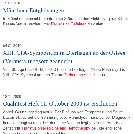
15.02.2010
Münchner Entgleisungen
In München beobachtete iatrogene Störungen des Elektrolyt- plus Säure-
Basen-Status werden unter
Fehler und Gefahren
diskutiert.
04.01.2010
XIII. CPA-Symposium in Dierhagen an der Ostsee
(Veranstaltungsort geändert)
Vom 30. April bis 01. Mai 2010 findet in Dierhagen (Nähe Rostock) das
XIII. CPA-Symposium zum Thema "
Leber von A bis I
" statt.
18.11.2009
QualiTest Heft 11, Oktober 2009 ist erschienen
Appell Gerinnungsdiagnostik: Der Einfluss von Temperatur und Säure-
Basen-Status auf die Gerinnung bzw. Fibrinolyse muss bei der Diagnostik
berücksichtigt werden. Die deutsche Version liegt jetzt auch Heft 6 der
Zeitschrift
Transfusion Medicine and Hemotherapy
bei, die englische
Version findet sich nur in Physioklin.