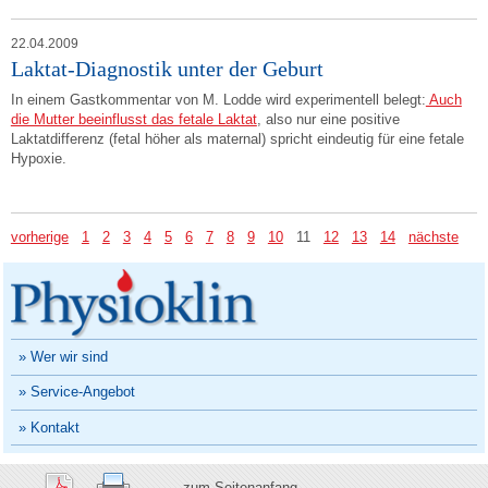
22.04.2009
Laktat-Diagnostik unter der Geburt
In einem Gastkommentar von M. Lodde wird experimentell belegt:
Auch
die Mutter beeinflusst das fetale Laktat
, also nur eine positive
Laktatdifferenz (fetal höher als maternal) spricht eindeutig für eine fetale
Hypoxie.
vorherige
1
2
3
4
5
6
7
8
9
10
11
12
13
14
nächste
» Wer wir sind
» Service-Angebot
» Kontakt
zum Seitenanfang